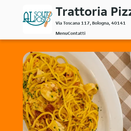
Passa
Trattoria Piz
al
contenuto
Via Toscana 117, Bologna, 40141
principale
Menu
Contatti